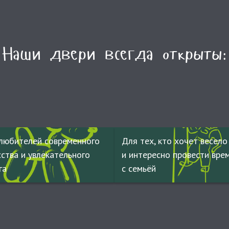
Наши двери всегда открыты:
любителей современного
Для тех, кто хочет весело
сства и увлекательного
и интересно провести вре
га
с семьёй