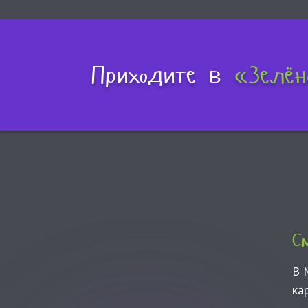
Приходите в
«Зелён
С
В 
ка