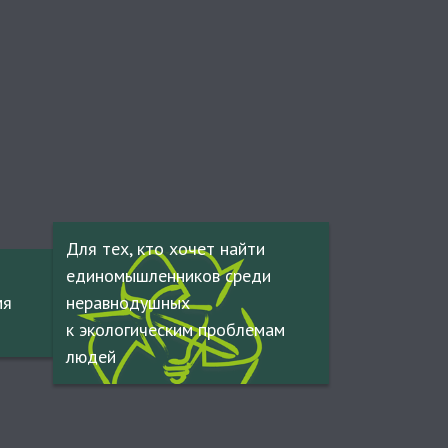
Для тех, кто хочет найти
единомышленников среди
мя
неравнодушных
к экологическим проблемам
людей