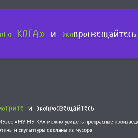
ого КОТА»
и
эко
просвещайтесь
мотрите
и экопросвещайтесь
МУзее «МУ МУ КА» можно увидеть прекрасные произведен
ртины и скульптуры сделаны из мусора.