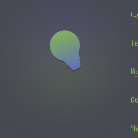
С
Т
И
О
Ч