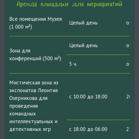
Аренда площадки для мероприятий
Все помещения Музея
Целый день
от 75
(
1 000 м²
)
Целый день
от 35
Зона для
конференций (
500 м²
)
5 ч.
от 19
Мистическая зона из
экспонатов Леонтия
с 10:00 до 18:00
2000 
Озерникова для
проведения
командных
интеллектуальных и
детективных игр
с 18:00 до 06:00
2500 