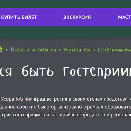
КУПИТЬ БИЛЕТ
ЭКСКУРСИЯ
МАСТ
Новости и события
Учиться быть гостеприимны
ся быть гостепри
сора КАлининград встретил в своих стенах представите
 Данное событие было организовано в рамках образоват
трия гостеприимства как драйвер городского и региона