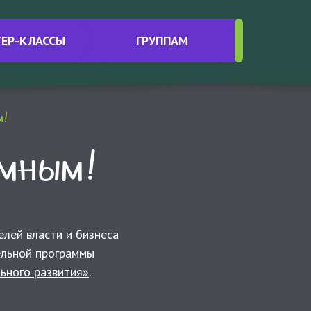
Интересные материалы
ЕР-КЛАССЫ
ГРУППАМ
Контакты
м!
имным!
лей власти и бизнеса
ельной программы
льного развития»
.