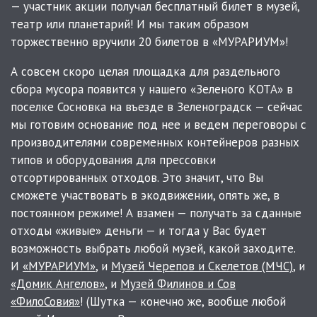
— участник акции получал бесплатный билет в музей,
театр или планетарий! И мы таким образом
торжественно вручили 20 билетов в «МУРАРИУМ»!
А совсем скоро целая площадка для раздельного
сбора мусора появится у нашего «Зеленого КОТА» в
поселке Сосновка на въезде в Зеленоградск — сейчас
мы готовим основание под нее и ведем переговоры с
производителями современных контейнеров разных
типов и оборудования для прессовки
отсортированных отходов. Это значит, что Вы
сможете участвовать в экодвижении, опять же, в
постоянном режиме! А взамен — получать за сданные
отходы «живые» деньги — и тогда у Вас будет
возможность выбрать любой музей, какой заходите.
И
«МУРАРИУМ»
, и
Музей Черепов и Скелетов (МЧС)
, и
«Домик Ангелов»
, и
Музей Филинов и Сов
«ФилоСовия»
! (Шутка — конечно же, вообще любой