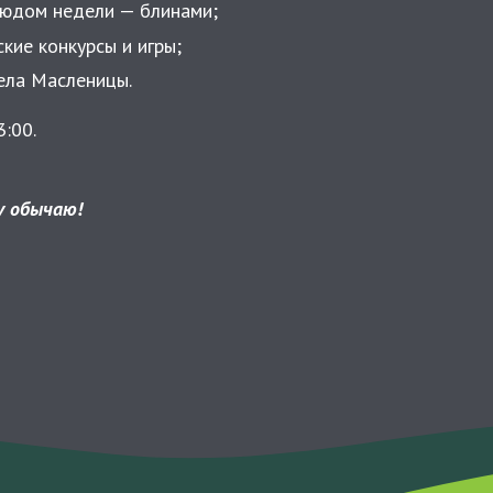
людом недели — блинами;
кие конкурсы и игры;
ела Масленицы.
:00.
у обычаю!