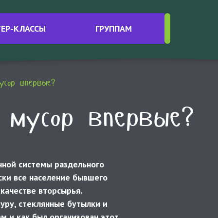
Интересные материалы
ЕР-КЛАССЫ
ГРУППАМ
Контакты
усор впервые?
 мусор впервые?
ной системы раздельного
ски все население бывшего
качестве вторсырья.
уру, стеклянные бутылки и
м и как был организован этот