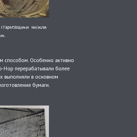
 старьевщики носили
ью.
м способом. Особенно активно
дю-Нор перерабатывали более
ах выполняли в основном
изготовления бумаги.