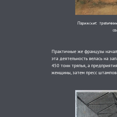
Парижские тряпичник
св
Практичные же французы начал
эта деятельность велась на за
450 тонн тряпья, а предприяти
женщины, затем пресс штампова