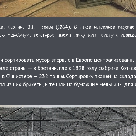
и. Картина В.Г. Перова (1864). В такой наплечной корзине
ою «добычу», некоторые имели тачку или телегу с лошад
и сортировать мусор впервые в Европе централизованны
паде страны — в Бретани, где к 1828 году фабрики Кот-
я в Финистере — 232 тонны. Сортировку тканей на склад
л из них брикеты, и те шли на бумажные мельницы для 