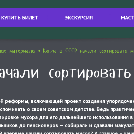
КУПИТЬ БИЛЕТ
ЭКСКУРСИЯ
МАСТ
ные материалы
Когда в СССР начали сортировать м
ачали сортировать
ой реформы, включающей проект создания упорядочен
вспоминать о своем советском детстве. Ведь практиче
тировке мусора для его дальнейшего использования в 
ьников до пенсионеров — собирали и сдавали макулат
Р впервые начали сортировать мусор? А главное – заче