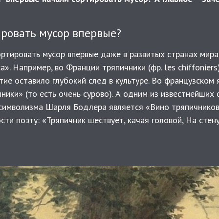
ировать мусор впервые?
ортировать мусор впервые даже в развитых странах мира
а». Например, во Франции тряпичники (фр. les chiffonier
тие оставило глубокий след в культуре. Во французском 
ники» (то есть очень сурово). А одним из известнейших
символизма Шарля Бодлера является «Вино тряпичников
ти поэту: «Тряпичник шествует, качая головой, На стену,